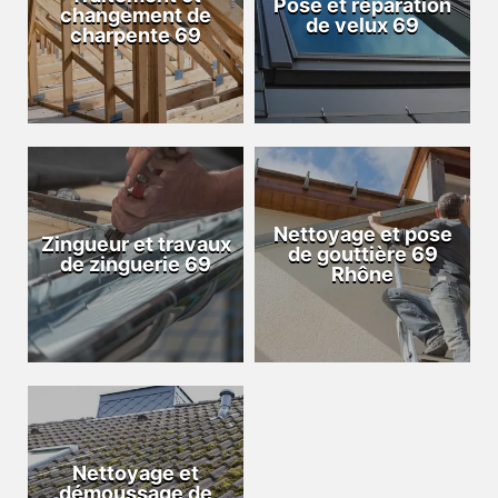
Pose et réparation
changement de
de velux 69
charpente 69
Nettoyage et pose
Zingueur et travaux
de gouttière 69
de zinguerie 69
Rhône
Nettoyage et
démoussage de