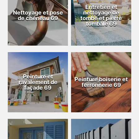
Entretien et
Nettoyage et pose
nettoyage de
de chéneau 69
tombe et pierre
tombale 69
Peinture et
Peinture boiserie et
ravalement de
ferronnerie 69
façade 69