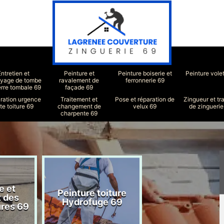
Entretien et
Peinture et
Peinture boiserie et
Peinture vole
oyage de tombe
ravalement de
ferronnerie 69
erre tombale 69
façade 69
ration urgence
Traitement et
Pose et réparation de
Zingueur et tr
ite toiture 69
changement de
velux 69
de zinguerie
charpente 69
e et
Peinture toiture
Réparation toit
t des
Hydrofuge 69
69
ures 69