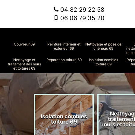
04 82 29 22 58
06 06 79 35 20
Couvreur 69
Peinture intérieur et
Nettoyage et pose de
extérieur 69
chéneau 69
nett
et pi
Nettoyage et
Réparation toiture 69
Isolation combles
Répa
traitement des murs
toiture 69
fu
et toitures 69
Nettoyag
ment de
Isolation combles
traitemen
le 69
toiture 69
murs et toit