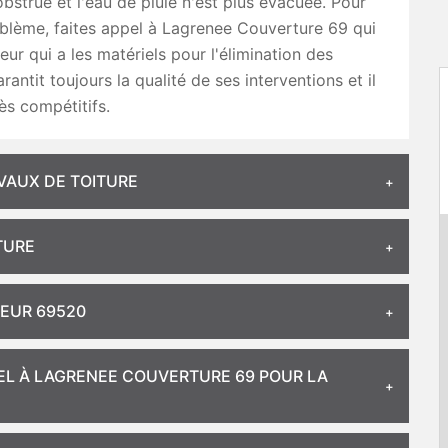
obstrué et l'eau de pluie n'est plus évacuée. Pour
oblème, faites appel à Lagrenee Couverture 69 qui
eur qui a les matériels pour l'élimination des
garantit toujours la qualité de ses interventions et il
rès compétitifs.
VAUX DE TOITURE
TURE
EUR 69520
PEL À LAGRENEE COUVERTURE 69 POUR LA