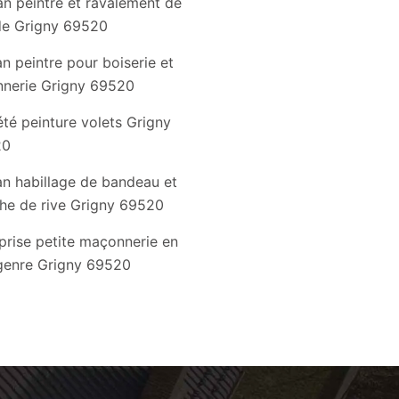
an peintre et ravalement de
de Grigny 69520
an peintre pour boiserie et
nnerie Grigny 69520
été peinture volets Grigny
20
an habillage de bandeau et
he de rive Grigny 69520
prise petite maçonnerie en
genre Grigny 69520