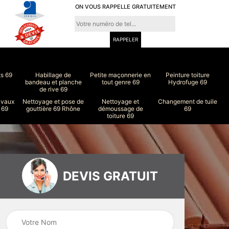
ON VOUS RAPPELLE GRATUITEMENT
ts 69
Habillage de
Petite maçonnerie en
Peinture toiture
bandeau et planche
tout genre 69
Hydrofuge 69
de rive 69
avaux
Nettoyage et pose de
Nettoyage et
Changement de tuile
 69
gouttière 69 Rhône
démoussage de
69
toiture 69
DEVIS GRATUIT
ure
Peinture intérieur
Couvreur 69
et extérieur 69