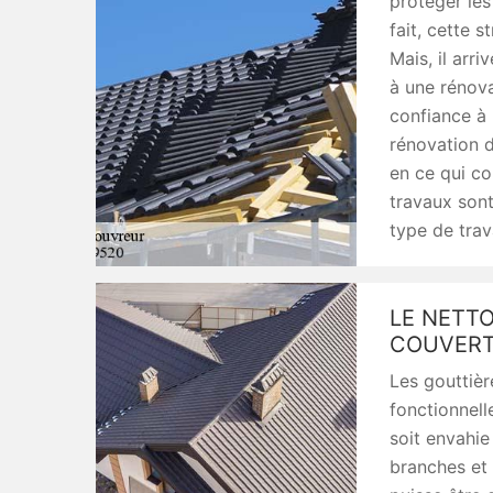
protéger les
fait, cette 
Mais, il arr
à une rénova
confiance à
rénovation d
en ce qui co
travaux sont
type de trav
LE NETT
COUVERT
Les gouttièr
fonctionnell
soit envahie
branches et 