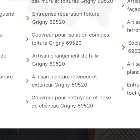
des murs et toitures Grigny 69520
Artis
faça
guerie
Entreprise réparation toiture
Grigny 69520
Artis
ferro
ux
Couvreur pour isolation combles
toiture Grigny 69520
Soci
695
 de
Artisan changement de tuile
Grigny 69520
Artis
planc
oiture
Artisan peinture intérieur et
extérieur Grigny 69520
Entre
tout 
Couvreur pour nettoyage et pose
de chéneau Grigny 69520