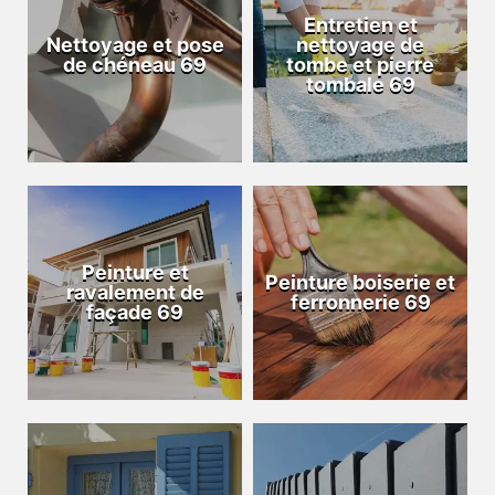
Entretien et
Nettoyage et pose
nettoyage de
de chéneau 69
tombe et pierre
tombale 69
Peinture et
Peinture boiserie et
ravalement de
ferronnerie 69
façade 69