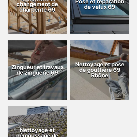
Pose et réparation
changement de
de velux 69
charpente 69
Nettoyage et pose
Zingueur et travaux
de gouttière 69
de zinguerie 69
Rhône
Nettoyage et
démoussage de