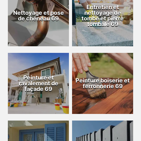
Entretien et
Nettoyage et pose
nettoyage de
de chéneau 69
tombe et pierre
tombale 69
Peinture et
Peinture boiserie et
ravalement de
ferronnerie 69
façade 69