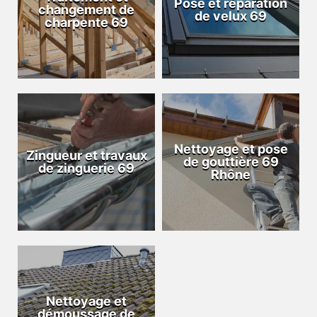
Pose et réparation
changement de
de velux 69
charpente 69
Nettoyage et pose
Zingueur et travaux
de gouttière 69
de zinguerie 69
Rhône
Nettoyage et
démoussage de