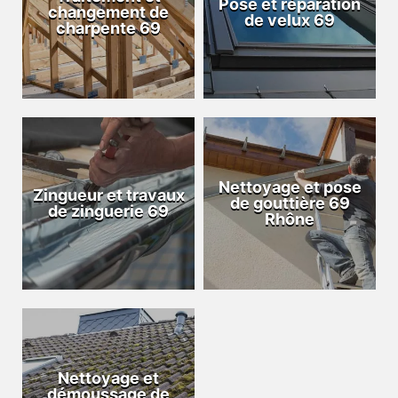
Pose et réparation
changement de
de velux 69
charpente 69
Nettoyage et pose
Zingueur et travaux
de gouttière 69
de zinguerie 69
Rhône
Nettoyage et
démoussage de