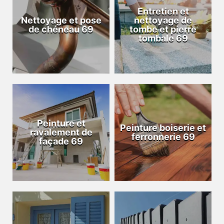
Entretien et
Nettoyage et pose
nettoyage de
de chéneau 69
tombe et pierre
tombale 69
Peinture et
Peinture boiserie et
ravalement de
ferronnerie 69
façade 69