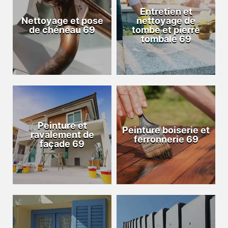
Entretien et
Nettoyage et pose
nettoyage de
de chéneau 69
tombe et pierre
tombale 69
Peinture et
Peinture boiserie et
ravalement de
ferronnerie 69
façade 69