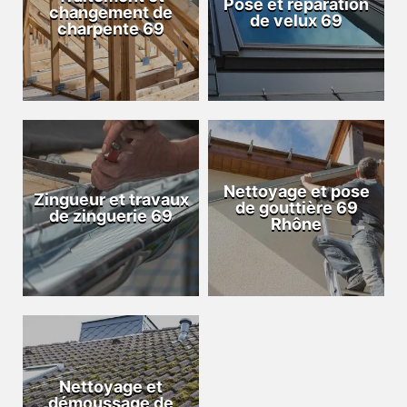
Pose et réparation
changement de
de velux 69
charpente 69
Nettoyage et pose
Zingueur et travaux
de gouttière 69
de zinguerie 69
Rhône
Nettoyage et
démoussage de