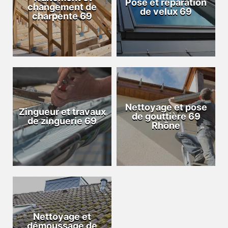
Pose et réparation
changement de
de velux 69
charpente 69
Nettoyage et pose
Zingueur et travaux
de gouttière 69
de zinguerie 69
Rhône
Nettoyage et
démoussage de