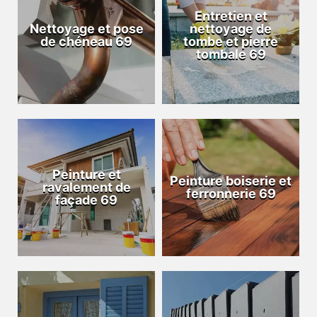
Entretien et
Nettoyage et pose
nettoyage de
de chéneau 69
tombe et pierre
tombale 69
Peinture et
Peinture boiserie et
ravalement de
ferronnerie 69
façade 69