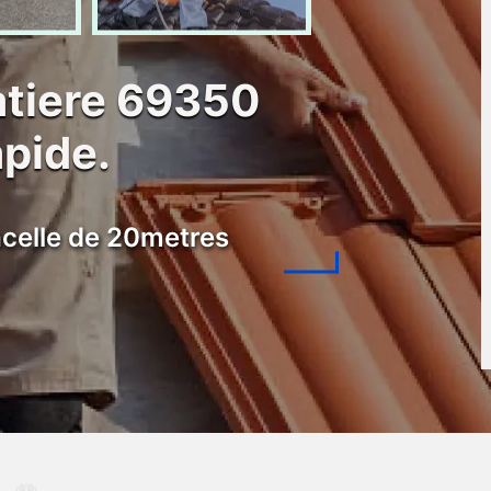
atiere 69350
apide.
celle de 20metres