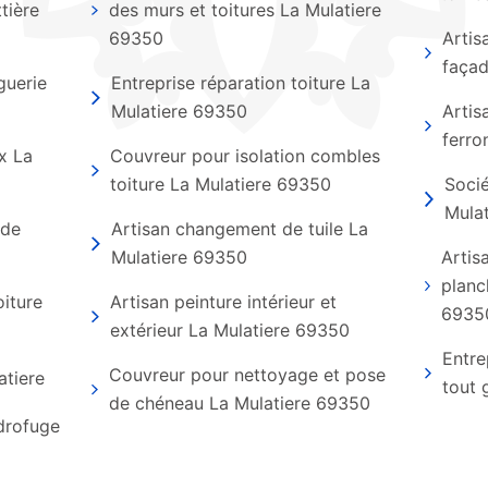
tière
des murs et toitures La Mulatiere
69350
Artis
façad
guerie
Entreprise réparation toiture La
Mulatiere 69350
Artis
ferro
x La
Couvreur pour isolation combles
toiture La Mulatiere 69350
Socié
Mula
 de
Artisan changement de tuile La
Mulatiere 69350
Artis
planc
oiture
Artisan peinture intérieur et
6935
extérieur La Mulatiere 69350
Entre
Couvreur pour nettoyage et pose
atiere
tout 
de chéneau La Mulatiere 69350
ydrofuge