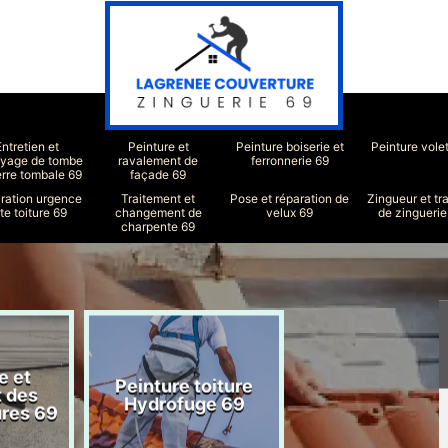
Entretien et
Peinture et
Peinture boiserie et
Peinture vole
oyage de tombe
ravalement de
ferronnerie 69
erre tombale 69
façade 69
ration urgence
Traitement et
Pose et réparation de
Zingueur et tr
ite toiture 69
changement de
velux 69
de zinguerie
charpente 69
e et
Peinture toiture
Réparation toit
t des
Hydrofuge 69
69
ures 69