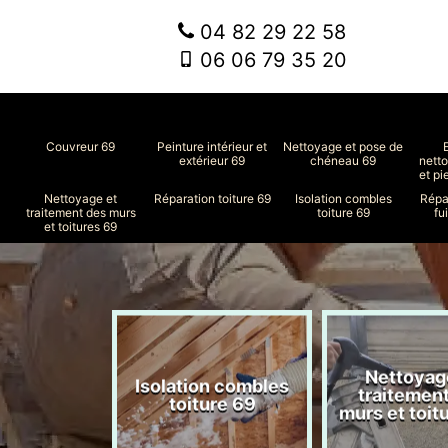
04 82 29 22 58
06 06 79 35 20
Couvreur 69
Peinture intérieur et
Nettoyage et pose de
extérieur 69
chéneau 69
nett
et pi
Nettoyage et
Réparation toiture 69
Isolation combles
Répa
traitement des murs
toiture 69
fu
et toitures 69
Nettoyag
ment de
Isolation combles
traitemen
le 69
toiture 69
murs et toit