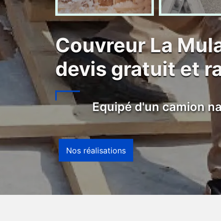
Couvreur La Mul
devis gratuit et r
Equipé d'un camion na
Nos réalisations