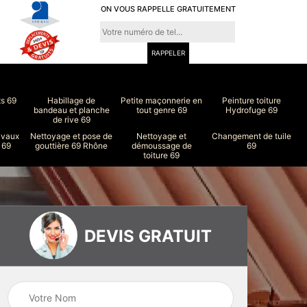
ON VOUS RAPPELLE GRATUITEMENT
ts 69
Habillage de
Petite maçonnerie en
Peinture toiture
bandeau et planche
tout genre 69
Hydrofuge 69
de rive 69
avaux
Nettoyage et pose de
Nettoyage et
Changement de tuile
 69
gouttière 69 Rhône
démoussage de
69
toiture 69
DEVIS GRATUIT
ure
Peinture intérieur
Couvreur 69
et extérieur 69