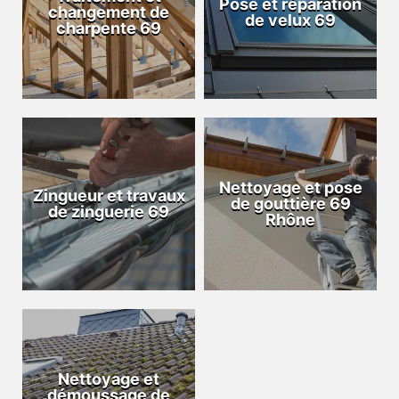
Pose et réparation
changement de
de velux 69
charpente 69
Nettoyage et pose
Zingueur et travaux
de gouttière 69
de zinguerie 69
Rhône
Nettoyage et
démoussage de