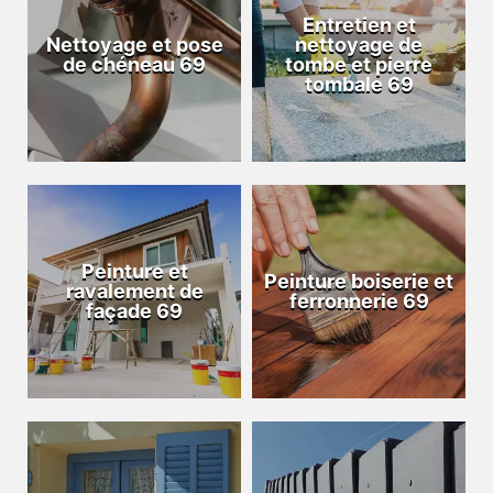
Entretien et
Nettoyage et pose
nettoyage de
de chéneau 69
tombe et pierre
tombale 69
Peinture et
Peinture boiserie et
ravalement de
ferronnerie 69
façade 69