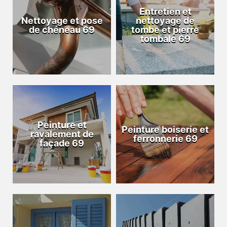
Entretien et
Nettoyage et pose
nettoyage de
de chéneau 69
tombe et pierre
tombale 69
Peinture et
Peinture boiserie et
ravalement de
ferronnerie 69
façade 69