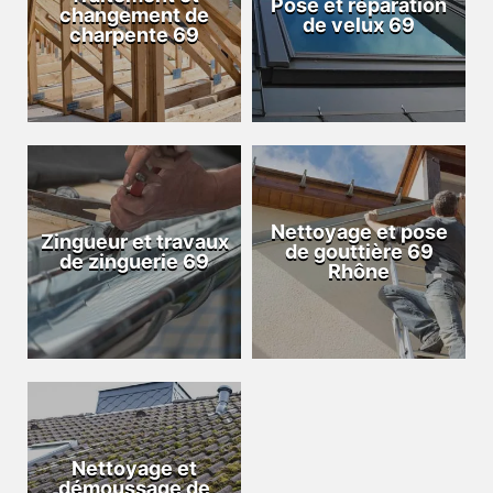
Pose et réparation
changement de
de velux 69
charpente 69
Nettoyage et pose
Zingueur et travaux
de gouttière 69
de zinguerie 69
Rhône
Nettoyage et
démoussage de