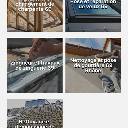
Pose et réparation
changement de
de velux 69
charpente 69
Nettoyage et pose
Zingueur et travaux
de gouttière 69
de zinguerie 69
Rhône
Nettoyage et
démoussage de