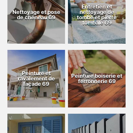
Entretien et
Nettoyage et pose
nettoyage de
de chéneau 69
tombe et pierre
tombale 69
Peinture et
Peinture boiserie et
ravalement de
ferronnerie 69
façade 69