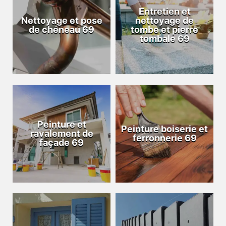
Entretien et
Nettoyage et pose
nettoyage de
de chéneau 69
tombe et pierre
tombale 69
Peinture et
Peinture boiserie et
ravalement de
ferronnerie 69
façade 69