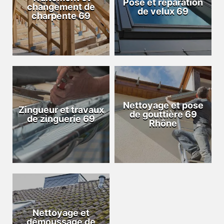
Pose et réparation
changement de
de velux 69
charpente 69
Nettoyage et pose
Zingueur et travaux
de gouttière 69
de zinguerie 69
Rhône
Nettoyage et
démoussage de