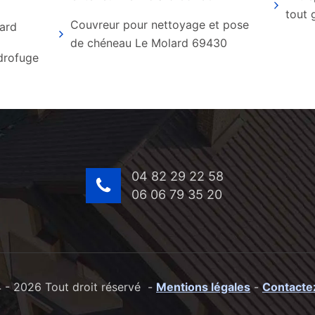
tout 
Couvreur pour nettoyage et pose
lard
de chéneau Le Molard 69430
ydrofuge
04 82 29 22 58
06 06 79 35 20
- 2026 Tout droit réservé -
Mentions légales
-
Contacte