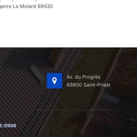
genre Le Molard 69430
Av. du Progrès
69800 Saint-Priest
z-nous