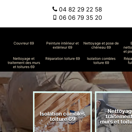
04 82 29 22 58
06 06 79 35 20
Couvreur 69
Peinture intérieur et
Nettoyage et pose de
extérieur 69
chéneau 69
nett
et pi
Nettoyage et
Réparation toiture 69
Isolation combles
Répa
traitement des murs
toiture 69
fu
et toitures 69
Nettoyag
ment de
Isolation combles
traitemen
le 69
toiture 69
murs et toit