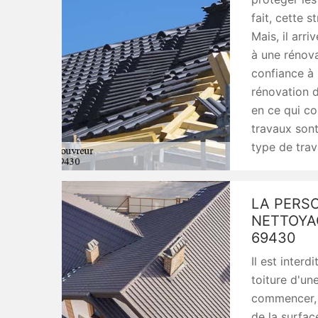
fait, cette 
Mais, il arr
à une rénova
confiance à
rénovation d
en ce qui co
travaux sont
type de trav
LA PERSO
NETTOYA
69430
Il est inter
toiture d'un
commencer, il
de la surfac