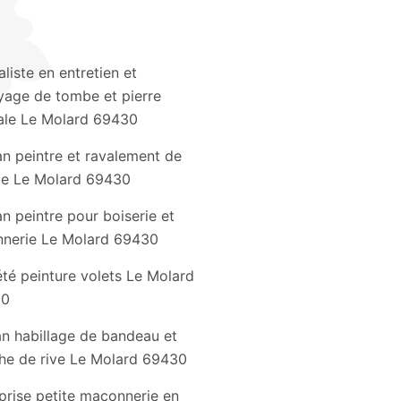
aliste en entretien et
yage de tombe et pierre
le Le Molard 69430
an peintre et ravalement de
de Le Molard 69430
an peintre pour boiserie et
nnerie Le Molard 69430
té peinture volets Le Molard
30
an habillage de bandeau et
he de rive Le Molard 69430
prise petite maçonnerie en