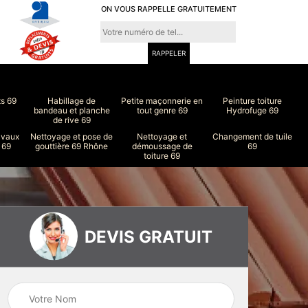
ON VOUS RAPPELLE GRATUITEMENT
ts 69
Habillage de
Petite maçonnerie en
Peinture toiture
bandeau et planche
tout genre 69
Hydrofuge 69
de rive 69
avaux
Nettoyage et pose de
Nettoyage et
Changement de tuile
 69
gouttière 69 Rhône
démoussage de
69
toiture 69
DEVIS GRATUIT
ure
Peinture intérieur
Couvreur 69
et extérieur 69