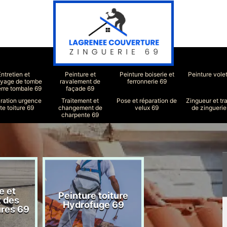
Entretien et
Peinture et
Peinture boiserie et
Peinture vole
oyage de tombe
ravalement de
ferronnerie 69
erre tombale 69
façade 69
ration urgence
Traitement et
Pose et réparation de
Zingueur et tr
ite toiture 69
changement de
velux 69
de zinguerie
charpente 69
e et
Peinture toiture
Réparation toit
t des
Hydrofuge 69
69
ures 69