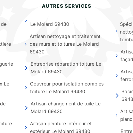
AUTRES SERVICES
 de
Le Molard 69430
Spéci
netto
Artisan nettoyage et traitement
tomba
tière
des murs et toitures Le Molard
69430
Artis
faça
guerie
Entreprise réparation toiture Le
Molard 69430
Artis
ferro
x Le
Couvreur pour isolation combles
toiture Le Molard 69430
Socié
694
 de
Artisan changement de tuile Le
Molard 69430
Artis
planc
oiture
Artisan peinture intérieur et
extérieur Le Molard 69430
Entre