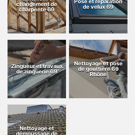
Pose et réparation
changement de
de velux 69
charpente 69
Nettoyage et pose
Zingueur et travaux
de gouttière 69
de zinguerie 69
Rhône
Nettoyage et
démoussage de