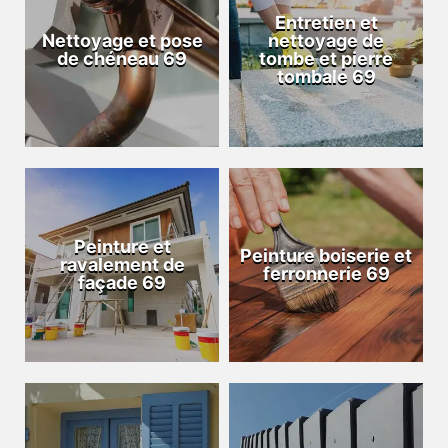
Entretien et
Nettoyage et pose
nettoyage de
de chéneau 69
tombe et pierre
tombale 69
Peinture et
Peinture boiserie et
ravalement de
ferronnerie 69
façade 69