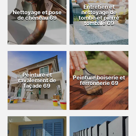
Entretien et
Nettoyage et pose
nettoyage de
de chéneau 69
tombe et pierre
tombale 69
Peinture et
Peinture boiserie et
ravalement de
ferronnerie 69
façade 69