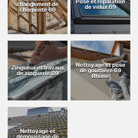
Pose et réparation
changement de
de velux 69
charpente 69
Nettoyage et pose
Zingueur et travaux
de gouttière 69
de zinguerie 69
Rhône
Nettoyage et
démoussage de