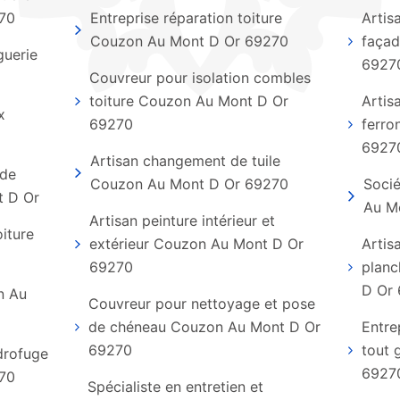
70
Entreprise réparation toiture
Artis
Couzon Au Mont D Or 69270
faça
guerie
6927
Couvreur pour isolation combles
toiture Couzon Au Mont D Or
Artis
x
69270
ferro
6927
Artisan changement de tuile
 de
Couzon Au Mont D Or 69270
Socié
t D Or
Au M
Artisan peinture intérieur et
oiture
extérieur Couzon Au Mont D Or
Artis
69270
planc
D Or
n Au
Couvreur pour nettoyage et pose
de chéneau Couzon Au Mont D Or
Entre
69270
tout 
ydrofuge
6927
70
Spécialiste en entretien et