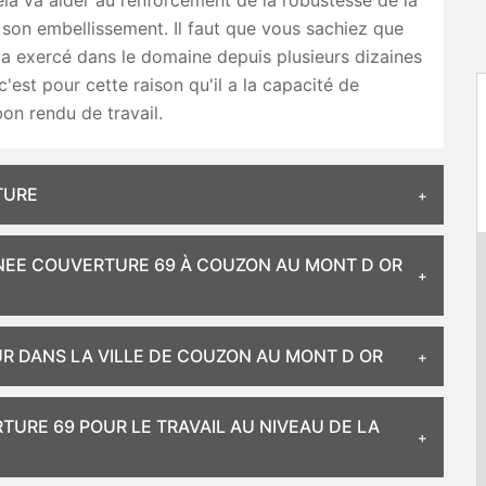
ela va aider au renforcement de la robustesse de la
 son embellissement. Il faut que vous sachiez que
a exercé dans le domaine depuis plusieurs dizaines
c'est pour cette raison qu'il a la capacité de
bon rendu de travail.
TURE
ENEE COUVERTURE 69 À COUZON AU MONT D OR
R DANS LA VILLE DE COUZON AU MONT D OR
URE 69 POUR LE TRAVAIL AU NIVEAU DE LA