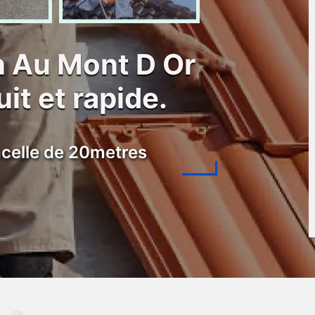
 Au Mont D Or
it et rapide.
celle de 20metres