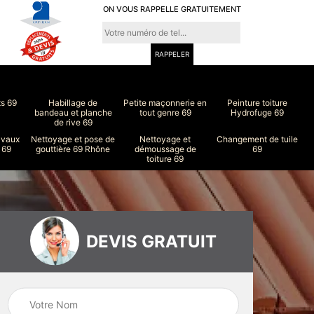
ON VOUS RAPPELLE GRATUITEMENT
ts 69
Habillage de
Petite maçonnerie en
Peinture toiture
bandeau et planche
tout genre 69
Hydrofuge 69
de rive 69
avaux
Nettoyage et pose de
Nettoyage et
Changement de tuile
 69
gouttière 69 Rhône
démoussage de
69
toiture 69
DEVIS GRATUIT
ure
Peinture intérieur
Couvreur 69
et extérieur 69