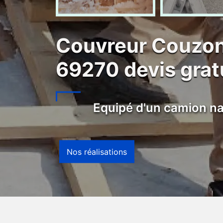
Couvreur Couzon
69270 devis gratu
Equipé d'un camion na
Nos réalisations