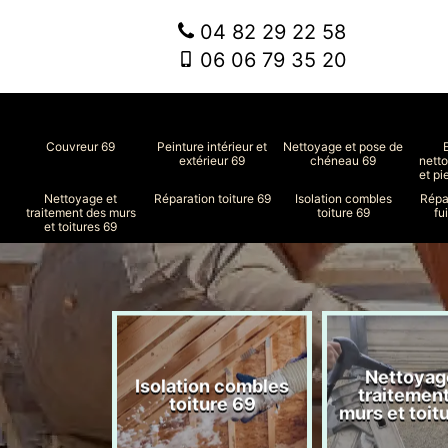
04 82 29 22 58
06 06 79 35 20
Couvreur 69
Peinture intérieur et
Nettoyage et pose de
extérieur 69
chéneau 69
nett
et pi
Nettoyage et
Réparation toiture 69
Isolation combles
Répa
traitement des murs
toiture 69
fu
et toitures 69
Nettoyag
ment de
Isolation combles
traitemen
le 69
toiture 69
murs et toit