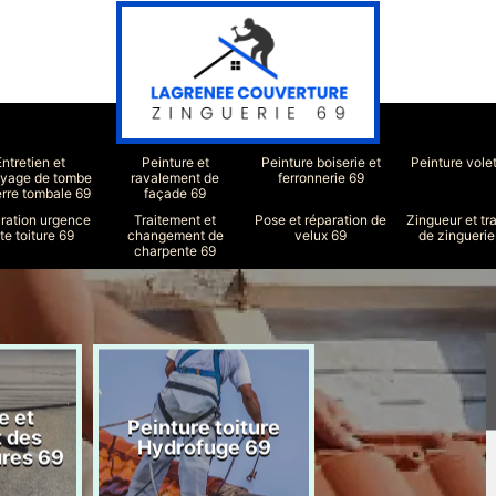
Entretien et
Peinture et
Peinture boiserie et
Peinture vole
oyage de tombe
ravalement de
ferronnerie 69
erre tombale 69
façade 69
ration urgence
Traitement et
Pose et réparation de
Zingueur et tr
ite toiture 69
changement de
velux 69
de zinguerie
charpente 69
e et
Peinture toiture
Réparation toit
t des
Hydrofuge 69
69
ures 69