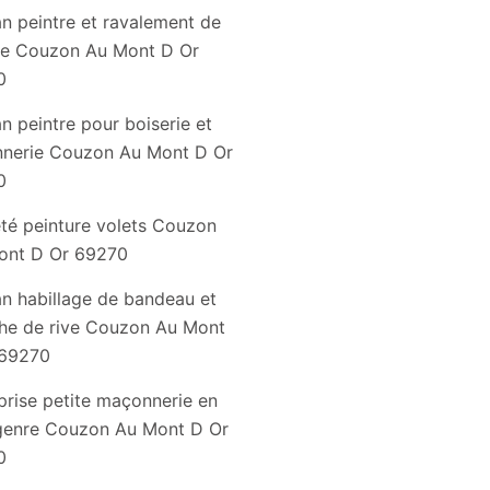
an peintre et ravalement de
de Couzon Au Mont D Or
0
an peintre pour boiserie et
nnerie Couzon Au Mont D Or
0
té peinture volets Couzon
ont D Or 69270
an habillage de bandeau et
he de rive Couzon Au Mont
 69270
prise petite maçonnerie en
genre Couzon Au Mont D Or
0