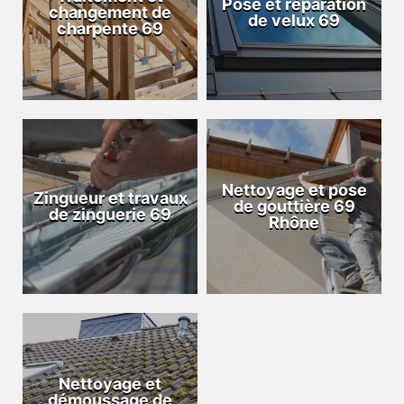
Pose et réparation
changement de
de velux 69
charpente 69
Nettoyage et pose
Zingueur et travaux
de gouttière 69
de zinguerie 69
Rhône
Nettoyage et
démoussage de