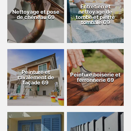
Entretien et
Nettoyage et pose
nettoyage de
de chéneau 69
tombe et pierre
tombale 69
Peinture et
Peinture boiserie et
ravalement de
ferronnerie 69
façade 69