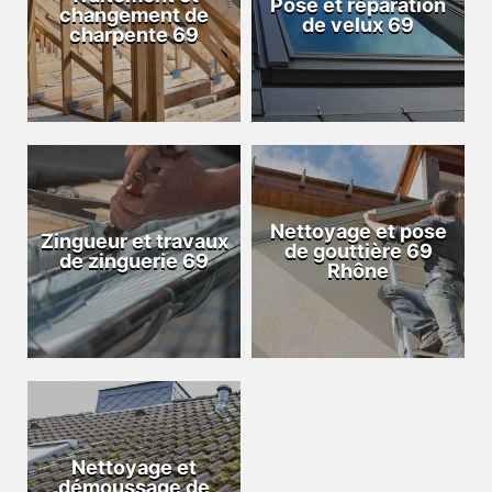
Pose et réparation
changement de
de velux 69
charpente 69
Nettoyage et pose
Zingueur et travaux
de gouttière 69
de zinguerie 69
Rhône
Nettoyage et
démoussage de