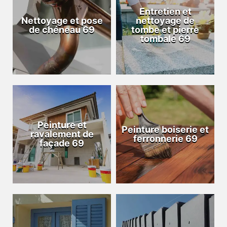
Entretien et
Nettoyage et pose
nettoyage de
de chéneau 69
tombe et pierre
tombale 69
Peinture et
Peinture boiserie et
ravalement de
ferronnerie 69
façade 69