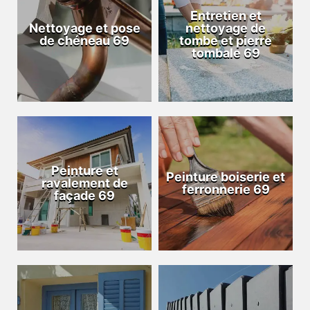
Entretien et
Nettoyage et pose
nettoyage de
de chéneau 69
tombe et pierre
tombale 69
Peinture et
Peinture boiserie et
ravalement de
ferronnerie 69
façade 69