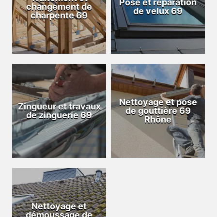
Pose et réparation
changement de
de velux 69
charpente 69
Nettoyage et pose
Zingueur et travaux
de gouttière 69
de zinguerie 69
Rhône
Nettoyage et
démoussage de