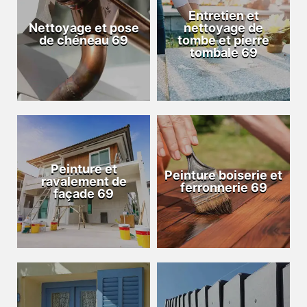
Entretien et
Nettoyage et pose
nettoyage de
de chéneau 69
tombe et pierre
tombale 69
Peinture et
Peinture boiserie et
ravalement de
ferronnerie 69
façade 69