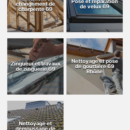
Pose et réparation
changement de
de velux 69
charpente 69
Nettoyage et pose
Zingueur et travaux
de gouttière 69
de zinguerie 69
Rhône
Nettoyage et
démoussage de