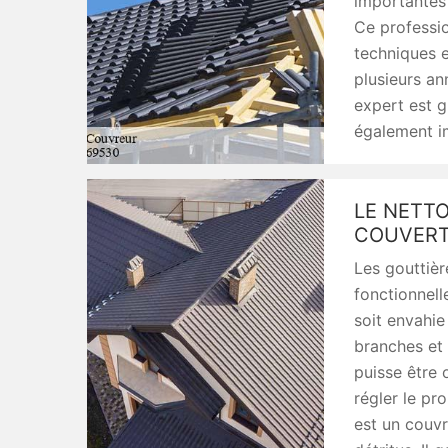
importantes 
Ce professio
techniques e
plusieurs an
expert est g
également im
LE NETT
COUVERTU
Les gouttièr
fonctionnell
soit envahie
branches et 
puisse être 
régler le pr
est un couvr