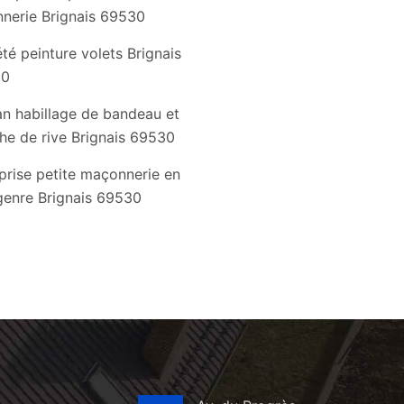
nnerie Brignais 69530
té peinture volets Brignais
30
an habillage de bandeau et
he de rive Brignais 69530
prise petite maçonnerie en
genre Brignais 69530