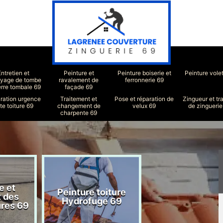
Entretien et
Peinture et
Peinture boiserie et
Peinture vole
oyage de tombe
ravalement de
ferronnerie 69
erre tombale 69
façade 69
ration urgence
Traitement et
Pose et réparation de
Zingueur et tr
ite toiture 69
changement de
velux 69
de zinguerie
charpente 69
e et
Peinture toiture
Réparation toit
t des
Hydrofuge 69
69
ures 69