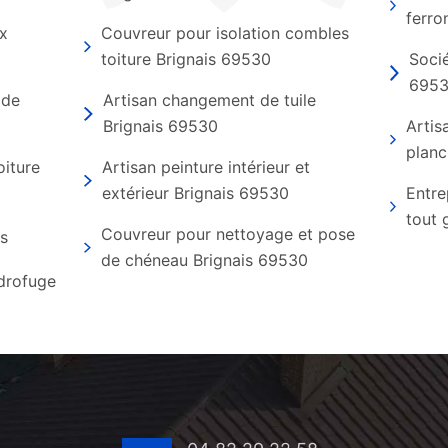
ferro
ux
Couvreur pour isolation combles
toiture Brignais 69530
Socié
695
 de
Artisan changement de tuile
Brignais 69530
Artis
planc
oiture
Artisan peinture intérieur et
extérieur Brignais 69530
Entre
tout 
Couvreur pour nettoyage et pose
is
de chéneau Brignais 69530
ydrofuge