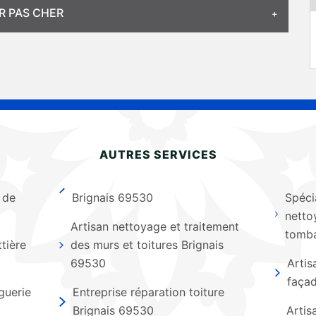
R PAS CHER
AUTRES SERVICES
 de
Brignais 69530
Spéci
netto
Artisan nettoyage et traitement
tomba
tière
des murs et toitures Brignais
69530
Artis
façad
guerie
Entreprise réparation toiture
Brignais 69530
Artis