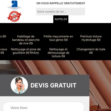
ON VOUS RAPPELLE GRATUITEMENT
ts 69
Habillage de
Petite maçonnerie en
Peinture toiture
bandeau et planche
tout genre 69
Hydrofuge 69
de rive 69
avaux
Nettoyage et pose de
Nettoyage et
Changement de tuile
 69
gouttière 69 Rhône
démoussage de
69
toiture 69
DEVIS GRATUIT
ure
Peinture intérieur
Couvreur 69
et extérieur 69