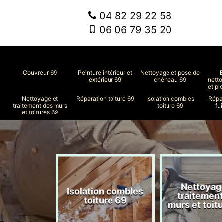
04 82 29 22 58
06 06 79 35 20
Couvreur 69
Peinture intérieur et
Nettoyage et pose de
extérieur 69
chéneau 69
nett
et pi
Nettoyage et
Réparation toiture 69
Isolation combles
Répa
traitement des murs
toiture 69
fu
et toitures 69
Nettoyag
ment de
Isolation combles
traitemen
le 69
toiture 69
murs et toit