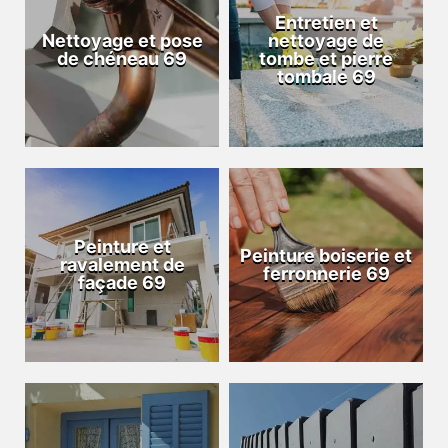
Entretien et
Nettoyage et pose
nettoyage de
de chéneau 69
tombe et pierre
tombale 69
Peinture et
Peinture boiserie et
ravalement de
ferronnerie 69
façade 69