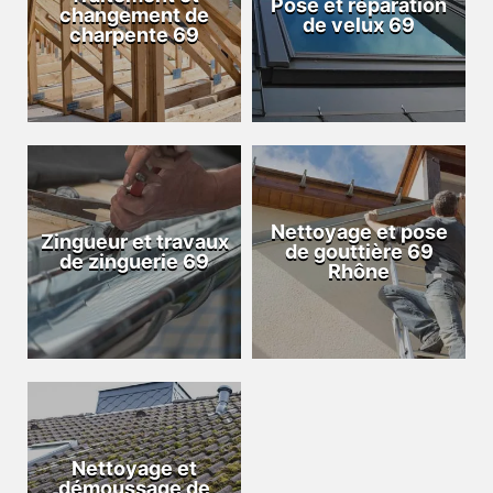
Pose et réparation
changement de
de velux 69
charpente 69
Nettoyage et pose
Zingueur et travaux
de gouttière 69
de zinguerie 69
Rhône
Nettoyage et
démoussage de