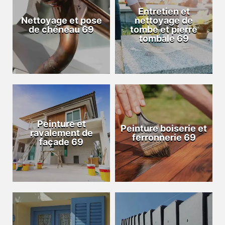
Entretien et
Nettoyage et pose
nettoyage de
de chéneau 69
tombe et pierre
tombale 69
Peinture et
Peinture boiserie et
ravalement de
ferronnerie 69
façade 69