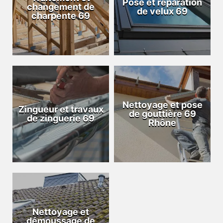
Pose et réparation
changement de
de velux 69
charpente 69
Nettoyage et pose
Zingueur et travaux
de gouttière 69
de zinguerie 69
Rhône
Nettoyage et
démoussage de