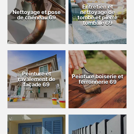
Entretien et
Nettoyage et pose
nettoyage de
de chéneau 69
tombe et pierre
tombale 69
Peinture et
Peinture boiserie et
ravalement de
ferronnerie 69
façade 69