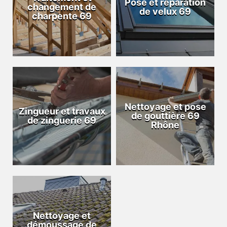
Pose et réparation
changement de
de velux 69
charpente 69
Nettoyage et pose
Zingueur et travaux
de gouttière 69
de zinguerie 69
Rhône
Nettoyage et
démoussage de