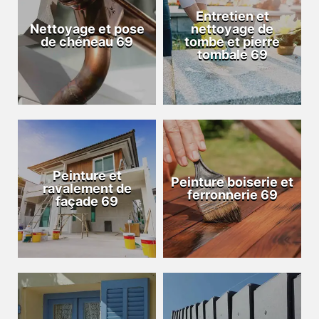
Entretien et
Nettoyage et pose
nettoyage de
de chéneau 69
tombe et pierre
tombale 69
Peinture et
Peinture boiserie et
ravalement de
ferronnerie 69
façade 69