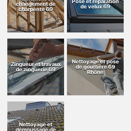
Pose et réparation
changement de
de velux 69
charpente 69
Nettoyage et pose
Zingueur et travaux
de gouttière 69
de zinguerie 69
Rhône
Nettoyage et
démoussage de