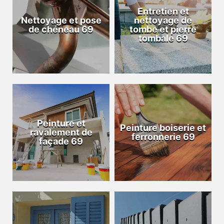
Entretien et
Nettoyage et pose
nettoyage de
de chéneau 69
tombe et pierre
tombale 69
Peinture et
Peinture boiserie et
ravalement de
ferronnerie 69
façade 69