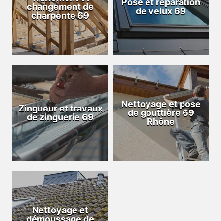
Pose et réparation
changement de
de velux 69
charpente 69
Nettoyage et pose
Zingueur et travaux
de gouttière 69
de zinguerie 69
Rhône
Nettoyage et
démoussage de