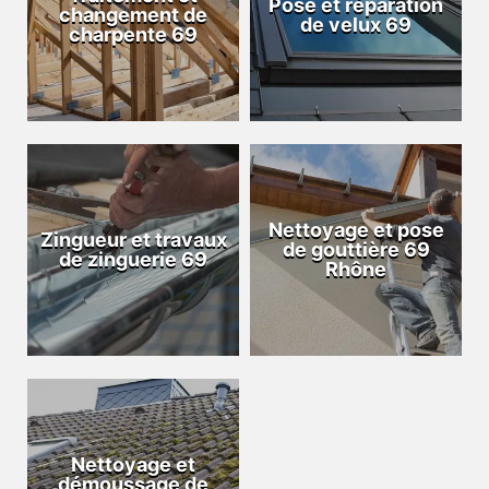
Pose et réparation
changement de
de velux 69
charpente 69
Nettoyage et pose
Zingueur et travaux
de gouttière 69
de zinguerie 69
Rhône
Nettoyage et
démoussage de