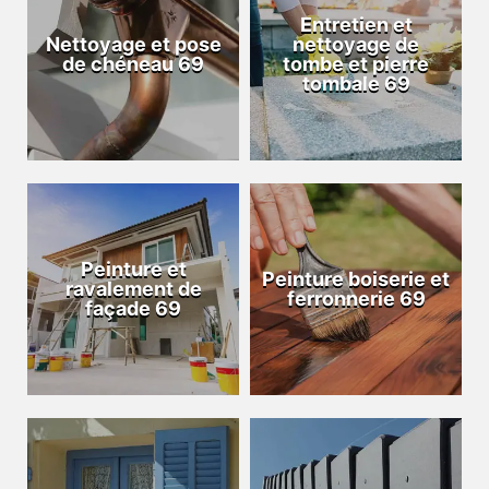
Entretien et
Nettoyage et pose
nettoyage de
de chéneau 69
tombe et pierre
tombale 69
Peinture et
Peinture boiserie et
ravalement de
ferronnerie 69
façade 69