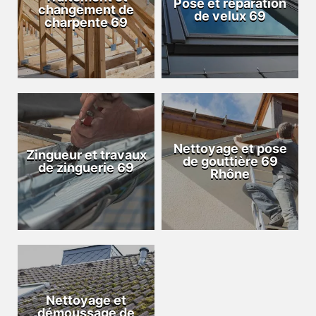
Pose et réparation
changement de
de velux 69
charpente 69
Nettoyage et pose
Zingueur et travaux
de gouttière 69
de zinguerie 69
Rhône
Nettoyage et
démoussage de