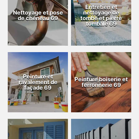
Entretien et
Nettoyage et pose
nettoyage de
de chéneau 69
tombe et pierre
tombale 69
Peinture et
Peinture boiserie et
ravalement de
ferronnerie 69
façade 69