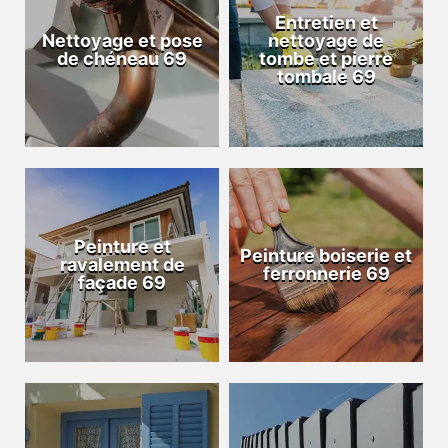
Entretien et
Nettoyage et pose
nettoyage de
de chéneau 69
tombe et pierre
tombale 69
Peinture et
Peinture boiserie et
ravalement de
ferronnerie 69
façade 69