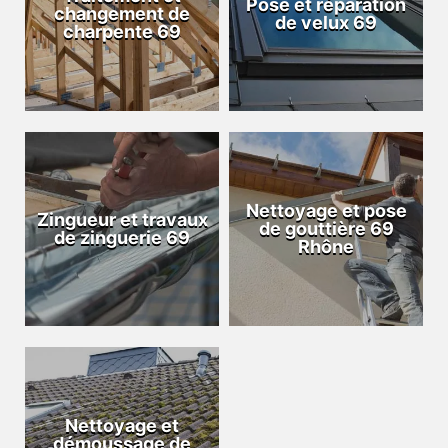
Pose et réparation
changement de
de velux 69
charpente 69
Nettoyage et pose
Zingueur et travaux
de gouttière 69
de zinguerie 69
Rhône
Nettoyage et
démoussage de