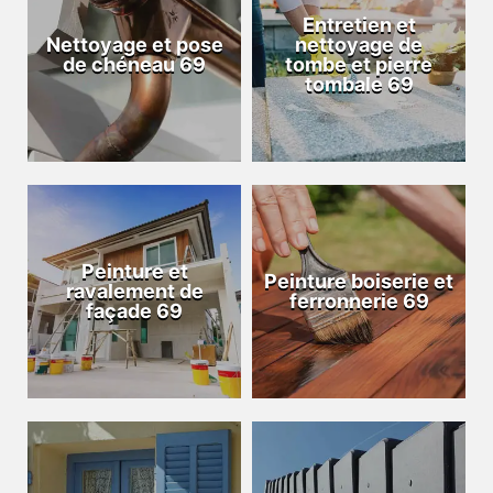
Entretien et
Nettoyage et pose
nettoyage de
de chéneau 69
tombe et pierre
tombale 69
Peinture et
Peinture boiserie et
ravalement de
ferronnerie 69
façade 69