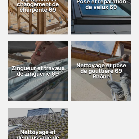
Pose et réparation
changement de
de velux 69
charpente 69
Nettoyage et pose
Zingueur et travaux
de gouttière 69
de zinguerie 69
Rhône
Nettoyage et
démoussage de