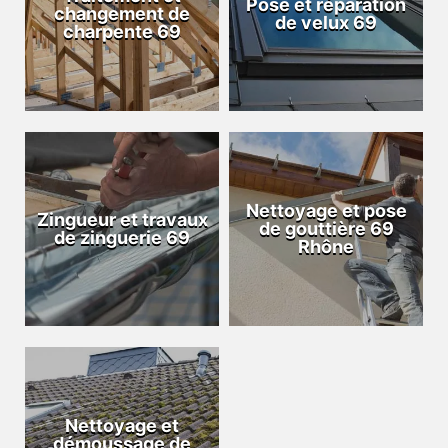
Pose et réparation
changement de
de velux 69
charpente 69
Nettoyage et pose
Zingueur et travaux
de gouttière 69
de zinguerie 69
Rhône
Nettoyage et
démoussage de