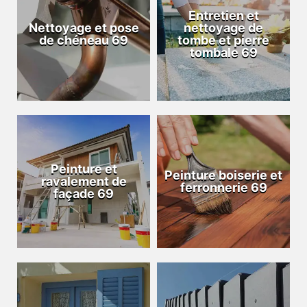
Entretien et
Nettoyage et pose
nettoyage de
de chéneau 69
tombe et pierre
tombale 69
Peinture et
Peinture boiserie et
ravalement de
ferronnerie 69
façade 69