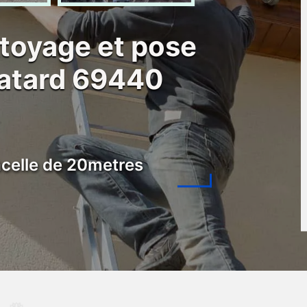
ttoyage et pose
Batard 69440
celle de 20metres