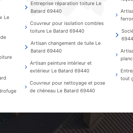
Entreprise réparation toiture Le
Batard 69440
Artis
ux Le
ferro
Couvreur pour isolation combles
toiture Le Batard 69440
Socié
 de
694
Artisan changement de tuile Le
Batard 69440
Artis
oiture
planc
Artisan peinture intérieur et
extérieur Le Batard 69440
Entre
ard
tout 
Couvreur pour nettoyage et pose
de chéneau Le Batard 69440
ydrofuge