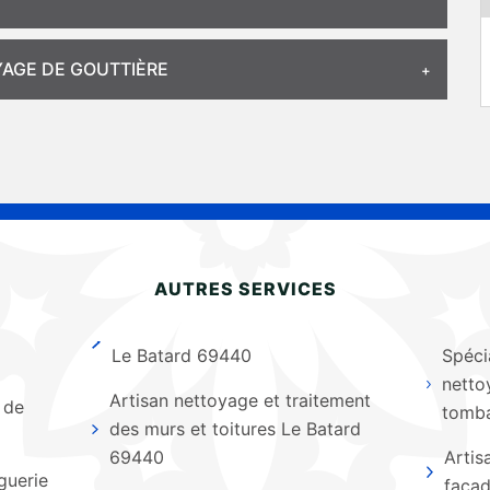
OYAGE DE GOUTTIÈRE
AUTRES SERVICES
Le Batard 69440
Spéci
netto
Artisan nettoyage et traitement
 de
tomba
des murs et toitures Le Batard
69440
Artis
guerie
faça