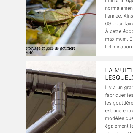
manière régu
normalement 
l'année. Ain
69 pour fair
À cette époq
maximum. Ens
l'éliminatio
LA MULTI
LESQUELS
Il y a un gr
fabriquer le
les gouttièr
est une entr
modèles que
également le