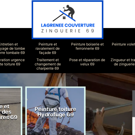
Entretien et
Peinture et
Peinture boiserie et
Peinture vole
oyage de tombe
ravalement de
ferronnerie 69
erre tombale 69
façade 69
ration urgence
Traitement et
Pose et réparation de
Zingueur et tr
ite toiture 69
changement de
velux 69
de zinguerie
charpente 69
e et
Peinture toiture
Réparation toit
t des
Hydrofuge 69
69
ures 69