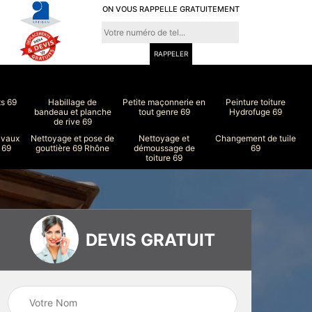
ON VOUS RAPPELLE GRATUITEMENT
ts 69
Habillage de
Petite maçonnerie en
Peinture toiture
bandeau et planche
tout genre 69
Hydrofuge 69
de rive 69
avaux
Nettoyage et pose de
Nettoyage et
Changement de tuile
 69
gouttière 69 Rhône
démoussage de
69
toiture 69
DEVIS GRATUIT
ure
Peinture intérieur
Couvreur 69
et extérieur 69