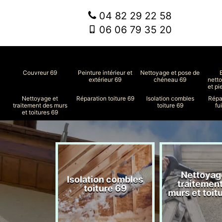
04 82 29 22 58
06 06 79 35 20
Couvreur 69
Peinture intérieur et
Nettoyage et pose de
extérieur 69
chéneau 69
nett
et pi
Nettoyage et
Réparation toiture 69
Isolation combles
Répa
traitement des murs
toiture 69
fu
et toitures 69
Nettoyag
ment de
Isolation combles
traitemen
le 69
toiture 69
murs et toit