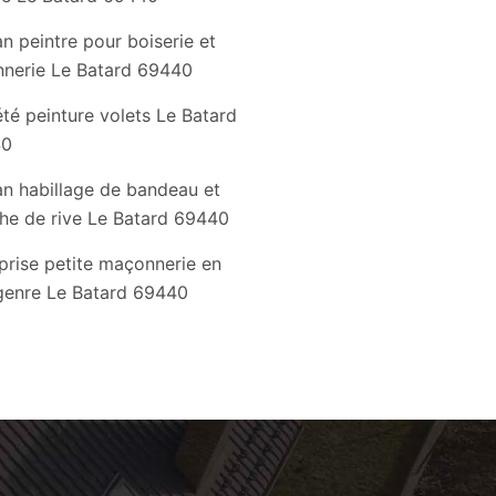
an peintre pour boiserie et
nnerie Le Batard 69440
té peinture volets Le Batard
40
an habillage de bandeau et
he de rive Le Batard 69440
prise petite maçonnerie en
genre Le Batard 69440