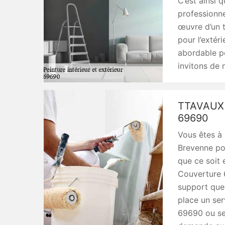
C’est ainsi 
professionne
œuvre d’un t
pour l’extér
abordable po
invitons de 
TTAVAUX 
69690
Vous êtes à 
Brevenne pou
que ce soit 
Couverture 6
support que 
place un ser
69690 ou ses