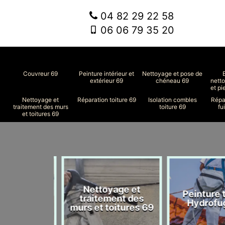
04 82 29 22 58
06 06 79 35 20
Couvreur 69
Peinture intérieur et
Nettoyage et pose de
extérieur 69
chéneau 69
nett
et pi
Nettoyage et
Réparation toiture 69
Isolation combles
Répa
traitement des murs
toiture 69
fu
et toitures 69
Nettoyage et
n combles
Peinture to
traitement des
ure 69
Hydrofug
murs et toitures 69