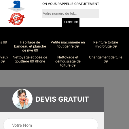
ON VOUS RAPPELLE GRATUITEMENT
ts 69
Habillage de
Petite maçonnerie en
Peinture toiture
bandeau et planche
tout genre 69
Hydrofuge 69
de rive 69
avaux
Nettoyage et pose de
Nettoyage et
Changement de tuile
 69
gouttière 69 Rhône
démoussage de
69
toiture 69
DEVIS GRATUIT
Peinture intérieur
Nettoyage et pose
9
et extérieur 69
de chéneau 69