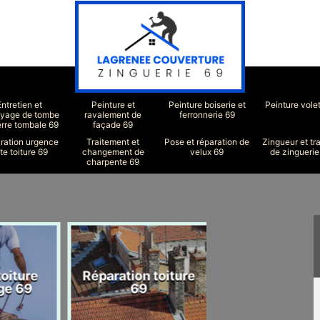
Entretien et
Peinture et
Peinture boiserie et
Peinture vole
oyage de tombe
ravalement de
ferronnerie 69
erre tombale 69
façade 69
ration urgence
Traitement et
Pose et réparation de
Zingueur et tr
ite toiture 69
changement de
velux 69
de zinguerie
charpente 69
iture
Réparation toiture
Couvreur 6
e 69
69