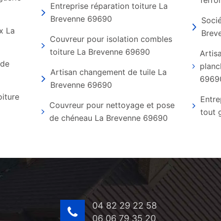
ferro
Entreprise réparation toiture La
Brevenne 69690
Socié
x La
Brev
Couvreur pour isolation combles
toiture La Brevenne 69690
Artis
 de
planc
Artisan changement de tuile La
6969
Brevenne 69690
oiture
Entre
Couvreur pour nettoyage et pose
tout 
de chéneau La Brevenne 69690
04 82 29 22 58
06 06 79 35 20