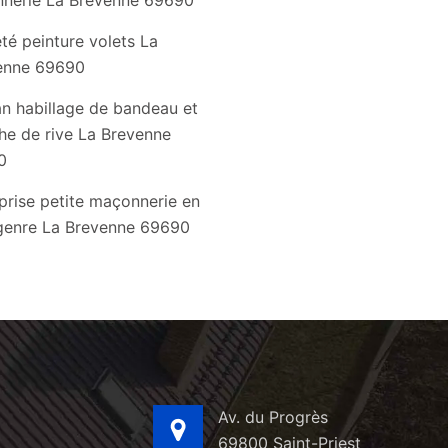
nnerie La Brevenne 69690
té peinture volets La
enne 69690
an habillage de bandeau et
he de rive La Brevenne
0
prise petite maçonnerie en
genre La Brevenne 69690
Av. du Progrès
69800 Saint-Priest