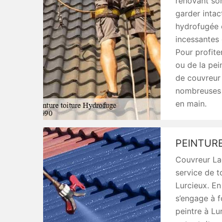
rénovant so
garder intac
hydrofugée 
incessantes 
Pour profite
ou de la pei
de couvreur 
nombreuses q
en main.
PEINTURE
Couvreur La
service de t
Lurcieux. En
s’engage à f
peintre à Lu