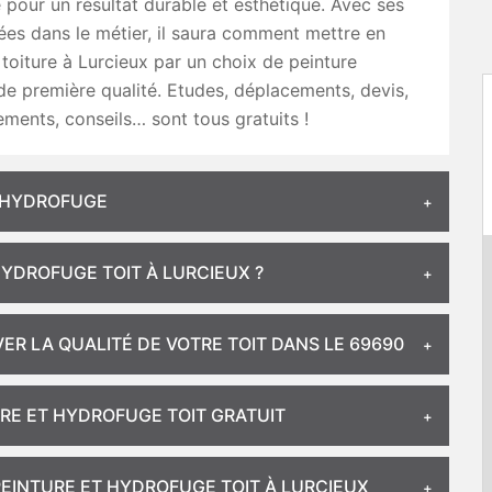
e pour un résultat durable et esthétique. Avec ses
es dans le métier, il saura comment mettre en
 toiture à Lurcieux par un choix de peinture
 de première qualité. Etudes, déplacements, devis,
ents, conseils… sont tous gratuits !
T HYDROFUGE
YDROFUGE TOIT À LURCIEUX ?
ER LA QUALITÉ DE VOTRE TOIT DANS LE 69690
URE ET HYDROFUGE TOIT GRATUIT
 PEINTURE ET HYDROFUGE TOIT À LURCIEUX