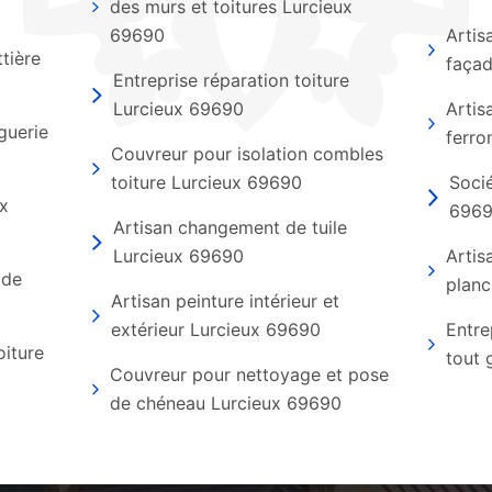
des murs et toitures Lurcieux
69690
Artis
tière
faça
Entreprise réparation toiture
Lurcieux 69690
Artis
guerie
ferro
Couvreur pour isolation combles
toiture Lurcieux 69690
Socié
ux
696
Artisan changement de tuile
Lurcieux 69690
Artis
 de
planc
Artisan peinture intérieur et
extérieur Lurcieux 69690
Entre
oiture
tout 
Couvreur pour nettoyage et pose
de chéneau Lurcieux 69690