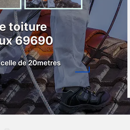
e toiture
eux 69690
celle de 20metres