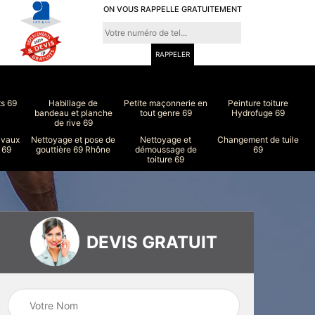
ON VOUS RAPPELLE GRATUITEMENT
ts 69
Habillage de
Petite maçonnerie en
Peinture toiture
bandeau et planche
tout genre 69
Hydrofuge 69
de rive 69
avaux
Nettoyage et pose de
Nettoyage et
Changement de tuile
 69
gouttière 69 Rhône
démoussage de
69
toiture 69
DEVIS GRATUIT
ure
Peinture intérieur
Couvreur 69
et extérieur 69