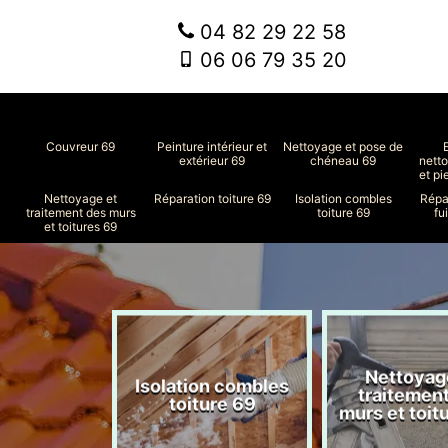
04 82 29 22 58
06 06 79 35 20
Couvreur 69
Peinture intérieur et
Nettoyage et pose de
extérieur 69
chéneau 69
nett
et pi
Nettoyage et
Réparation toiture 69
Isolation combles
Répa
traitement des murs
toiture 69
fu
et toitures 69
Nettoyag
ment de
Isolation combles
traitemen
le 69
toiture 69
murs et toit