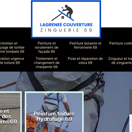
Entretien et
Peinture et
Peinture boiserie et
Peinture vole
oyage de tombe
ravalement de
ferronnerie 69
erre tombale 69
façade 69
ration urgence
Traitement et
Pose et réparation de
Zingueur et tr
ite toiture 69
changement de
velux 69
de zinguerie
charpente 69
e et
Peinture toiture
Réparation toit
t des
Hydrofuge 69
69
ures 69