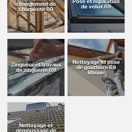
Pose et réparation
changement de
de velux 69
charpente 69
Nettoyage et pose
Zingueur et travaux
de gouttière 69
de zinguerie 69
Rhône
Nettoyage et
démoussage de