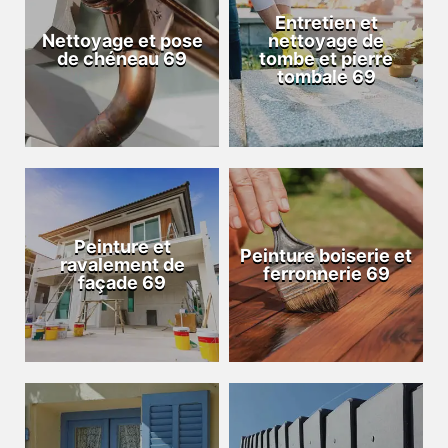
Entretien et
Nettoyage et pose
nettoyage de
de chéneau 69
tombe et pierre
tombale 69
Peinture et
Peinture boiserie et
ravalement de
ferronnerie 69
façade 69