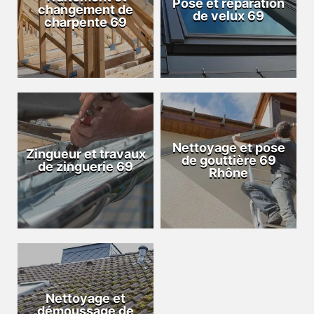
Pose et réparation
changement de
de velux 69
charpente 69
Nettoyage et pose
Zingueur et travaux
de gouttière 69
de zinguerie 69
Rhône
Nettoyage et
démoussage de