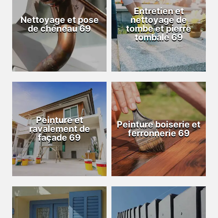
Entretien et
Nettoyage et pose
nettoyage de
de chéneau 69
tombe et pierre
tombale 69
Peinture et
Peinture boiserie et
ravalement de
ferronnerie 69
façade 69