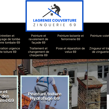
Entretien et
Peinture et
Peinture boiserie et
Peinture vole
oyage de tombe
ravalement de
ferronnerie 69
erre tombale 69
façade 69
ration urgence
Traitement et
Pose et réparation de
Zingueur et tr
ite toiture 69
changement de
velux 69
de zinguerie
charpente 69
e et
Peinture toiture
Réparation toit
t des
Hydrofuge 69
69
ures 69