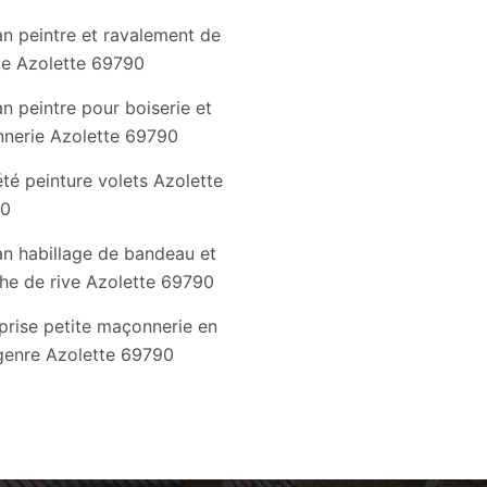
an peintre et ravalement de
de Azolette 69790
an peintre pour boiserie et
nnerie Azolette 69790
té peinture volets Azolette
90
an habillage de bandeau et
he de rive Azolette 69790
prise petite maçonnerie en
genre Azolette 69790