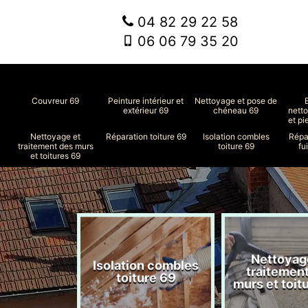
04 82 29 22 58
06 06 79 35 20
Couvreur 69
Peinture intérieur et
Nettoyage et pose de
extérieur 69
chéneau 69
nett
et pi
Nettoyage et
Réparation toiture 69
Isolation combles
Répa
traitement des murs
toiture 69
fu
et toitures 69
Nettoyag
ment de
Isolation combles
traitemen
le 69
toiture 69
murs et toit