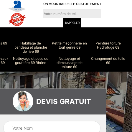
ON VOUS RAPPELLE GRATUITEMENT
ts 69
Habillage de
Petite maçonnerie en
Peinture toiture
bandeau et planche
tout genre 69
Hydrofuge 69
de rive 69
avaux
Nettoyage et pose de
Nettoyage et
Changement de tuile
 69
gouttière 69 Rhône
démoussage de
69
toiture 69
DEVIS GRATUIT
ure
Peinture intérieur
Couvreur 69
et extérieur 69