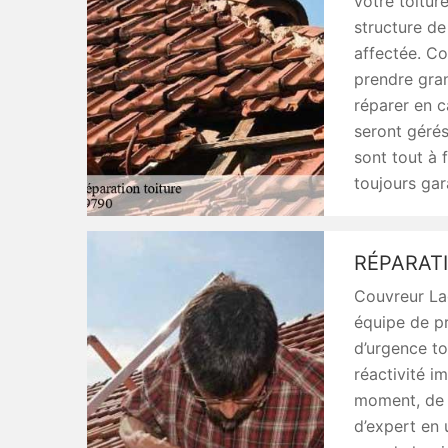
votre toiture
structure de
affectée. Co
prendre gran
réparer en c
seront gérés
sont tout à 
toujours gar
RÉPARAT
Couvreur La
équipe de p
d’urgence to
réactivité i
moment, de 
d’expert en