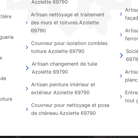
Azolette 69790
Artis
Artisan nettoyage et traitement
tière
faça
des murs et toitures Azolette
69790
Artis
guerie
ferro
Couvreur pour isolation combles
toiture Azolette 69790
Socié
ux
697
Artisan changement de tuile
Azolette 69790
Artis
 de
planc
Artisan peinture intérieur et
extérieur Azolette 69790
Entre
oiture
tout 
Couvreur pour nettoyage et pose
de chéneau Azolette 69790