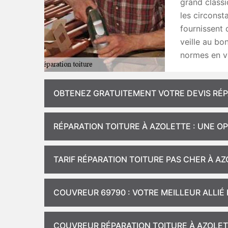
grand classi
les circonst
fournissent 
veille au bo
normes en v
OBTENEZ GRATUITEMENT VOTRE DEVIS RÉP
RÉPARATION TOITURE À AZOLETTE : UNE O
TARIF RÉPARATION TOITURE PAS CHER À A
COUVREUR 69790 : VOTRE MEILLEUR ALLI
COUVREUR RÉPARATION TOITURE À AZOLE