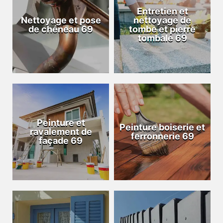
Entretien et
Nettoyage et pose
nettoyage de
de chéneau 69
tombe et pierre
tombale 69
Peinture et
Peinture boiserie et
ravalement de
ferronnerie 69
façade 69