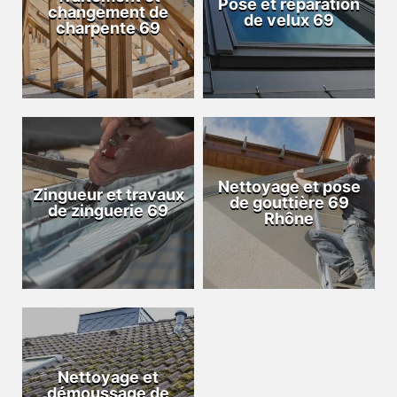
Pose et réparation
changement de
de velux 69
charpente 69
Nettoyage et pose
Zingueur et travaux
de gouttière 69
de zinguerie 69
Rhône
Nettoyage et
démoussage de