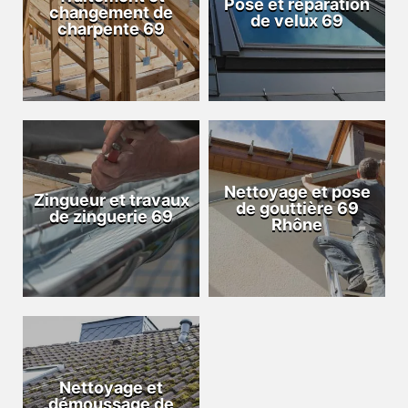
Pose et réparation
changement de
de velux 69
charpente 69
Nettoyage et pose
Zingueur et travaux
de gouttière 69
de zinguerie 69
Rhône
Nettoyage et
démoussage de