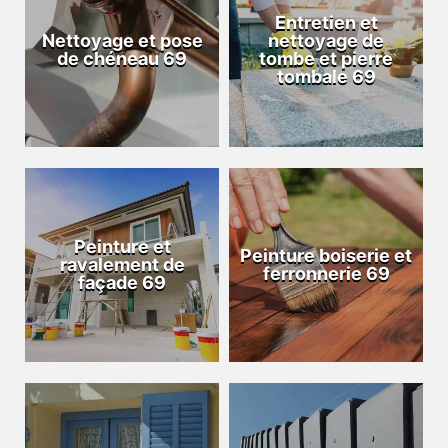
Entretien et
Nettoyage et pose
nettoyage de
de chéneau 69
tombe et pierre
tombale 69
Peinture et
Peinture boiserie et
ravalement de
ferronnerie 69
façade 69