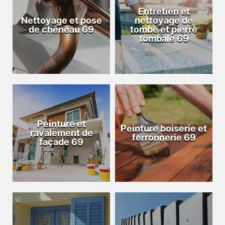
Entretien et
Nettoyage et pose
nettoyage de
de chéneau 69
tombe et pierre
tombale 69
Peinture et
Peinture boiserie et
ravalement de
ferronnerie 69
façade 69