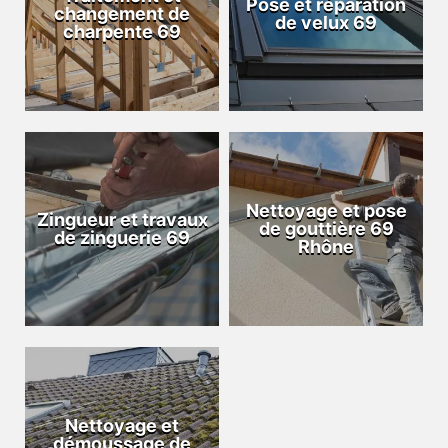
Pose et réparation
changement de
de velux 69
charpente 69
Nettoyage et pose
Zingueur et travaux
de gouttière 69
de zinguerie 69
Rhône
Nettoyage et
démoussage de