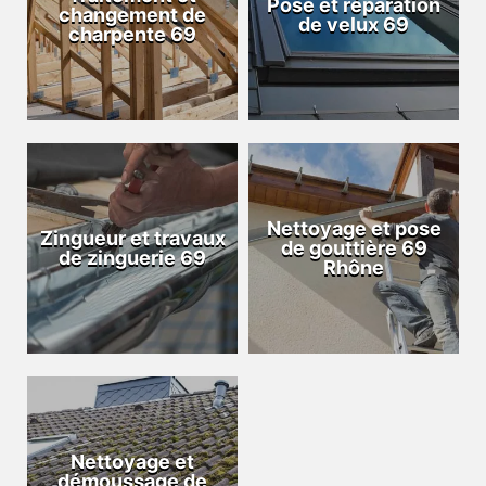
Pose et réparation
changement de
de velux 69
charpente 69
Nettoyage et pose
Zingueur et travaux
de gouttière 69
de zinguerie 69
Rhône
Nettoyage et
démoussage de