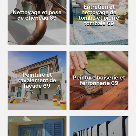
Entretien et
Nettoyage et pose
nettoyage de
de chéneau 69
tombe et pierre
tombale 69
Peinture et
Peinture boiserie et
ravalement de
ferronnerie 69
façade 69