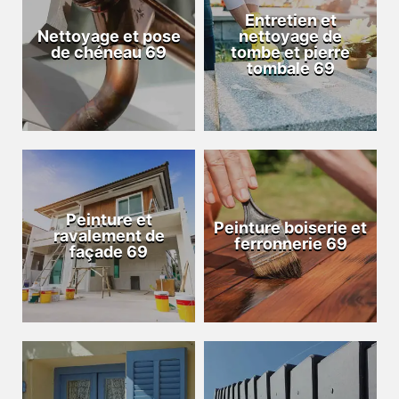
Entretien et
Nettoyage et pose
nettoyage de
de chéneau 69
tombe et pierre
tombale 69
Peinture et
Peinture boiserie et
ravalement de
ferronnerie 69
façade 69