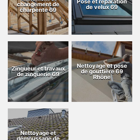
Pose et réparation
changement de
de velux 69
charpente 69
Nettoyage et pose
Zingueur et travaux
de gouttière 69
de zinguerie 69
Rhône
Nettoyage et
démoussage de