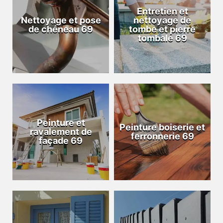
Entretien et
Nettoyage et pose
nettoyage de
de chéneau 69
tombe et pierre
tombale 69
Peinture et
Peinture boiserie et
ravalement de
ferronnerie 69
façade 69