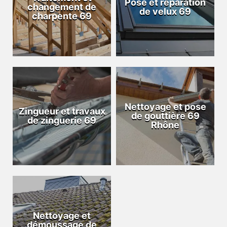
Pose et réparation
changement de
de velux 69
charpente 69
Nettoyage et pose
Zingueur et travaux
de gouttière 69
de zinguerie 69
Rhône
Nettoyage et
démoussage de