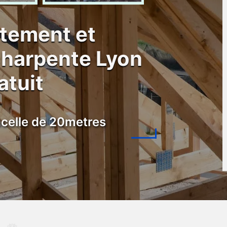
itement et
harpente Lyon
atuit
celle de 20metres