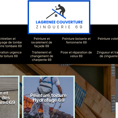
Entretien et
Peinture et
Peinture boiserie et
Peinture vole
oyage de tombe
ravalement de
ferronnerie 69
erre tombale 69
façade 69
ration urgence
Traitement et
Pose et réparation de
Zingueur et tr
ite toiture 69
changement de
velux 69
de zinguerie
charpente 69
e et
Peinture toiture
Réparation toit
t des
Hydrofuge 69
69
ures 69