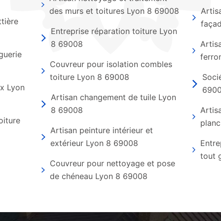
des murs et toitures Lyon 8 69008
Artis
tière
faça
Entreprise réparation toiture Lyon
8 69008
Artis
guerie
ferro
Couvreur pour isolation combles
toiture Lyon 8 69008
Soci
ux Lyon
690
Artisan changement de tuile Lyon
8 69008
Artis
oiture
planc
Artisan peinture intérieur et
extérieur Lyon 8 69008
Entre
tout 
Couvreur pour nettoyage et pose
de chéneau Lyon 8 69008