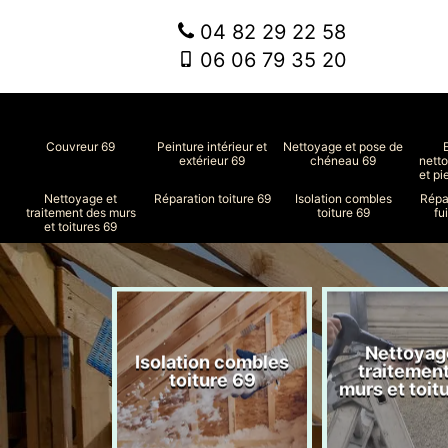
04 82 29 22 58
06 06 79 35 20
Couvreur 69
Peinture intérieur et
Nettoyage et pose de
extérieur 69
chéneau 69
nett
et pi
Nettoyage et
Réparation toiture 69
Isolation combles
Répa
traitement des murs
toiture 69
fu
et toitures 69
Nettoyag
ment de
Isolation combles
traitemen
le 69
toiture 69
murs et toit