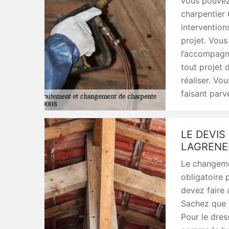
vous pouvez
charpentier 
interventio
projet. Vous
l’accompagn
tout projet
réaliser. Vo
faisant parv
LE DEVI
LAGRENE
Le changeme
obligatoire p
devez faire 
Sachez que l
Pour le dres