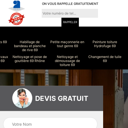
ON VOUS RAPPELLE GRATUITEMENT
ts 69
Habillage de
Petite maçonnerie en
Peinture toiture
bandeau et planche
tout genre 69
Hydrofuge 69
de rive 69
avaux
Nettoyage et pose de
Nettoyage et
Changement de tuile
 69
gouttière 69 Rhône
démoussage de
69
toiture 69
DEVIS GRATUIT
ure
Peinture intérieur
Couvreur 69
et extérieur 69