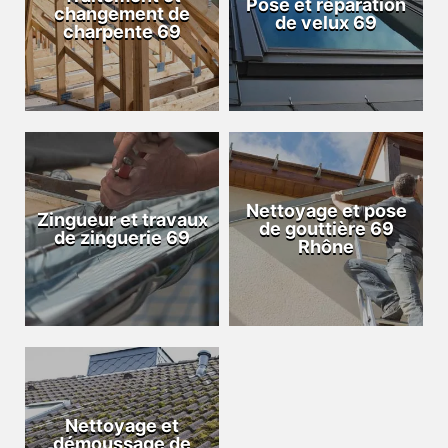
Pose et réparation
changement de
de velux 69
charpente 69
Nettoyage et pose
Zingueur et travaux
de gouttière 69
de zinguerie 69
Rhône
Nettoyage et
démoussage de