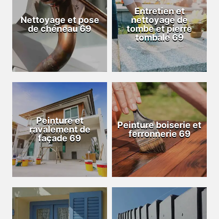
Entretien et
Nettoyage et pose
nettoyage de
de chéneau 69
tombe et pierre
tombale 69
Peinture et
Peinture boiserie et
ravalement de
ferronnerie 69
façade 69