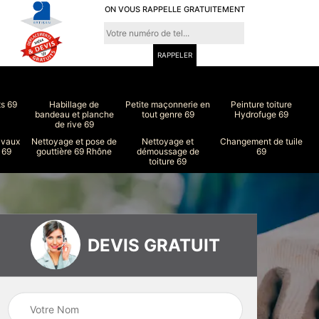
ON VOUS RAPPELLE GRATUITEMENT
ts 69
Habillage de
Petite maçonnerie en
Peinture toiture
bandeau et planche
tout genre 69
Hydrofuge 69
de rive 69
avaux
Nettoyage et pose de
Nettoyage et
Changement de tuile
 69
gouttière 69 Rhône
démoussage de
69
toiture 69
DEVIS GRATUIT
ure
Peinture intérieur
Couvreur 69
et extérieur 69