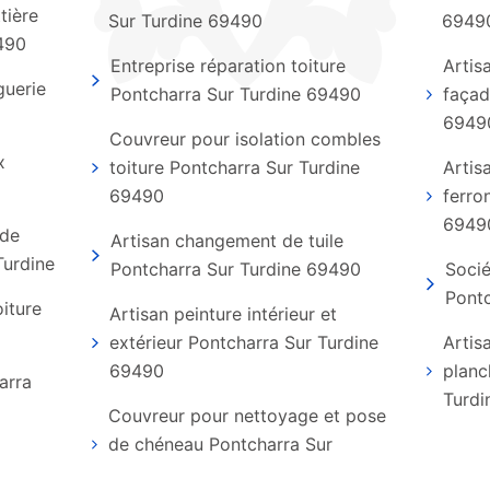
tière
Sur Turdine 69490
6949
490
Entreprise réparation toiture
Artis
guerie
Pontcharra Sur Turdine 69490
façad
6949
Couvreur pour isolation combles
x
toiture Pontcharra Sur Turdine
Artis
69490
ferro
6949
 de
Artisan changement de tuile
Turdine
Pontcharra Sur Turdine 69490
Socié
Pontc
oiture
Artisan peinture intérieur et
extérieur Pontcharra Sur Turdine
Artis
69490
planc
arra
Turdi
Couvreur pour nettoyage et pose
de chéneau Pontcharra Sur