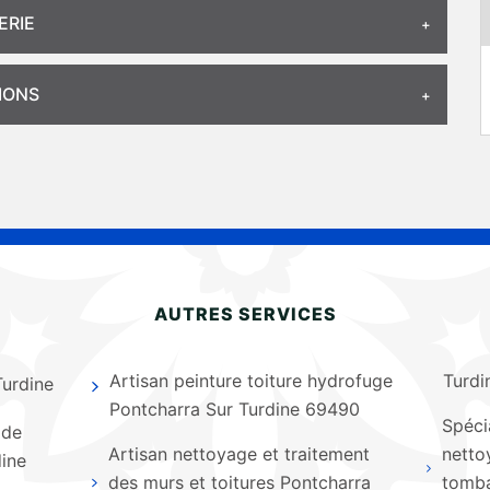
ERIE
IONS
AUTRES SERVICES
Artisan peinture toiture hydrofuge
Turdi
Turdine
Pontcharra Sur Turdine 69490
Spécia
 de
Artisan nettoyage et traitement
netto
dine
des murs et toitures Pontcharra
tomba