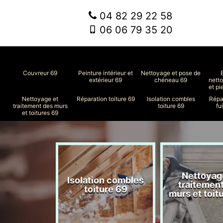
04 82 29 22 58
06 06 79 35 20
Couvreur 69
Peinture intérieur et
Nettoyage et pose de
extérieur 69
chéneau 69
nett
et pi
Nettoyage et
Réparation toiture 69
Isolation combles
Répa
traitement des murs
toiture 69
fu
et toitures 69
Nettoyag
ment de
Isolation combles
traitemen
le 69
toiture 69
murs et toit