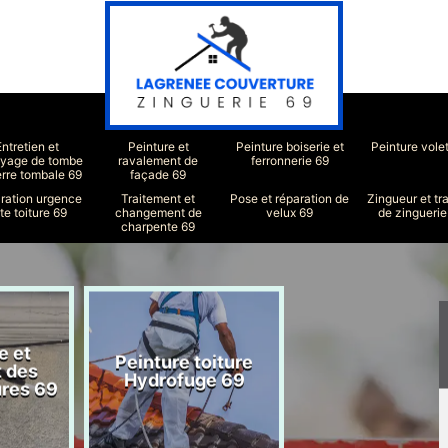
Entretien et
Peinture et
Peinture boiserie et
Peinture vole
oyage de tombe
ravalement de
ferronnerie 69
erre tombale 69
façade 69
ration urgence
Traitement et
Pose et réparation de
Zingueur et tr
ite toiture 69
changement de
velux 69
de zinguerie
charpente 69
e et
Peinture toiture
Réparation toit
t des
Hydrofuge 69
69
ures 69