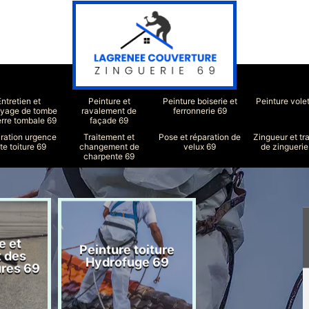
Entretien et
Peinture et
Peinture boiserie et
Peinture vole
oyage de tombe
ravalement de
ferronnerie 69
erre tombale 69
façade 69
ration urgence
Traitement et
Pose et réparation de
Zingueur et tr
ite toiture 69
changement de
velux 69
de zinguerie
charpente 69
e et
Peinture toiture
Réparation toit
t des
Hydrofuge 69
69
ures 69