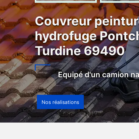
Couvreur peintur
hydrofuge Pontch
Turdine 69490
Equipé d'un camion na
Nos réalisations