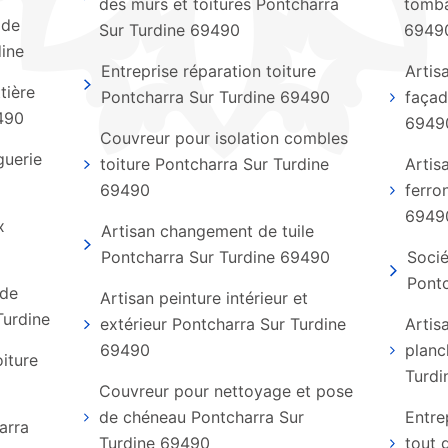
des murs et toitures Pontcharra
tomba
 de
Sur Turdine 69490
6949
dine
Entreprise réparation toiture
Artis
tière
Pontcharra Sur Turdine 69490
façad
490
6949
Couvreur pour isolation combles
guerie
toiture Pontcharra Sur Turdine
Artis
69490
ferro
6949
x
Artisan changement de tuile
Pontcharra Sur Turdine 69490
Socié
Pontc
 de
Artisan peinture intérieur et
Turdine
extérieur Pontcharra Sur Turdine
Artis
69490
planc
oiture
Turdi
Couvreur pour nettoyage et pose
de chéneau Pontcharra Sur
Entre
arra
Turdine 69490
tout 