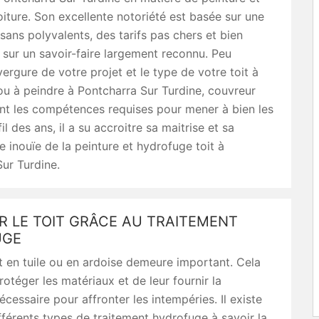
iture. Son excellente notoriété est basée sur une
isans polyvalents, des tarifs pas chers et bien
sur un savoir-faire largement reconnu. Peu
vergure de votre projet et le type de votre toit à
u à peindre à Pontcharra Sur Turdine, couvreur
nt les compétences requises pour mener à bien les
il des ans, il a su accroitre sa maitrise et sa
 inouïe de la peinture et hydrofuge toit à
ur Turdine.
R LE TOIT GRÂCE AU TRAITEMENT
UGE
oit en tuile ou en ardoise demeure important. Cela
otéger les matériaux et de leur fournir la
écessaire pour affronter les intempéries. Il existe
fférents types de traitement hydrofuge à savoir la