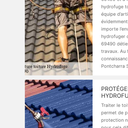
hydrofuge to
équipe d’art
évidemment 
importe l’en
hydrofuger o
69490 détie
travaux. Au f
connaissance
Pontcharra S
PROTÉGE
HYDROF
Traiter le t
permet de pr
protection n
pour cela di