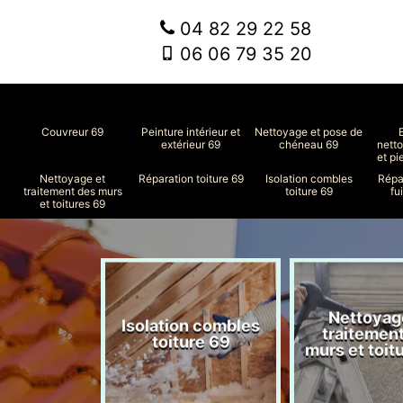
04 82 29 22 58
06 06 79 35 20
Couvreur 69
Peinture intérieur et
Nettoyage et pose de
extérieur 69
chéneau 69
nett
et pi
Nettoyage et
Réparation toiture 69
Isolation combles
Répa
traitement des murs
toiture 69
fu
et toitures 69
Nettoyag
ment de
Isolation combles
traitemen
le 69
toiture 69
murs et toit