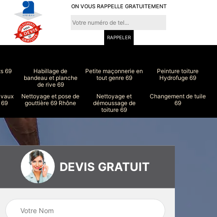
ON VOUS RAPPELLE GRATUITEMENT
ts 69
Habillage de
Petite maçonnerie en
Peinture toiture
bandeau et planche
tout genre 69
Hydrofuge 69
de rive 69
avaux
Nettoyage et pose de
Nettoyage et
Changement de tuile
 69
gouttière 69 Rhône
démoussage de
69
toiture 69
DEVIS GRATUIT
ure
Peinture intérieur
Couvreur 69
et extérieur 69