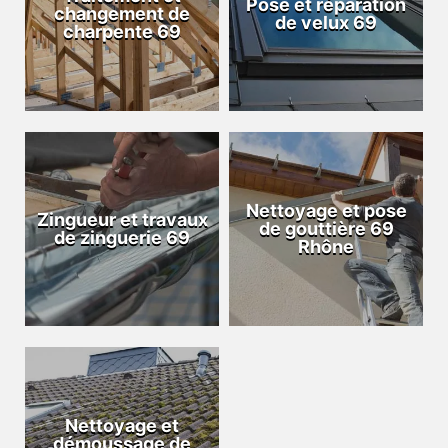
Pose et réparation
changement de
de velux 69
charpente 69
Nettoyage et pose
Zingueur et travaux
de gouttière 69
de zinguerie 69
Rhône
Nettoyage et
démoussage de