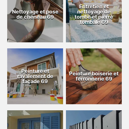
Entretien et
Nettoyage et pose
nettoyage de
de chéneau 69
tombe et pierre
tombale 69
Peinture et
Peinture boiserie et
ravalement de
ferronnerie 69
façade 69