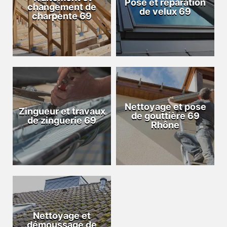
Pose et réparation
changement de
de velux 69
charpente 69
Nettoyage et pose
Zingueur et travaux
de gouttière 69
de zinguerie 69
Rhône
Nettoyage et
démoussage de