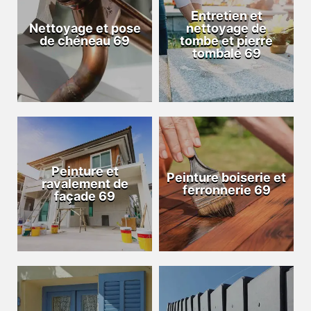
Entretien et
Nettoyage et pose
nettoyage de
de chéneau 69
tombe et pierre
tombale 69
Peinture et
Peinture boiserie et
ravalement de
ferronnerie 69
façade 69