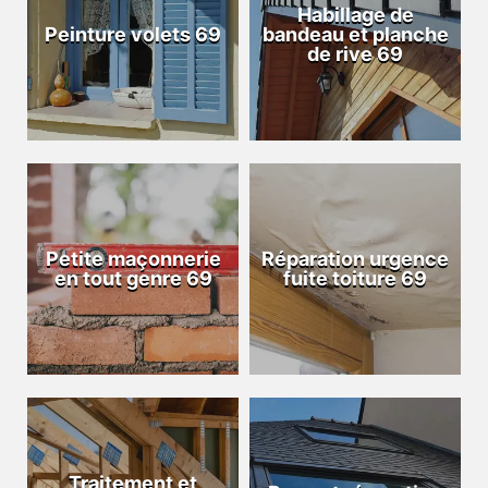
Habillage de
Peinture volets 69
bandeau et planche
de rive 69
Petite maçonnerie
Réparation urgence
en tout genre 69
fuite toiture 69
Traitement et