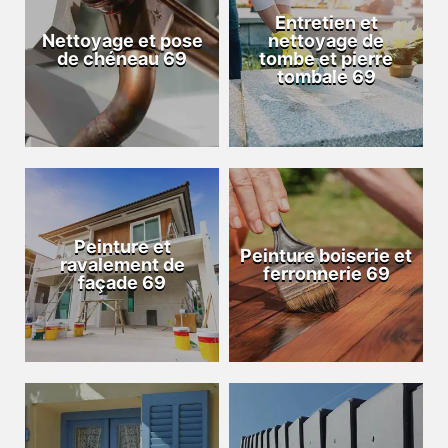
Entretien et
Nettoyage et pose
nettoyage de
de chéneau 69
tombe et pierre
tombale 69
Peinture et
Peinture boiserie et
ravalement de
ferronnerie 69
façade 69