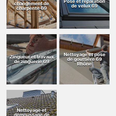
Pose et réparation
changement de
de velux 69
charpente 69
Nettoyage et pose
Zingueur et travaux
de gouttière 69
de zinguerie 69
Rhône
Nettoyage et
démoussage de